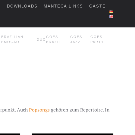
E
DOWNLOADS
MANTECA LINKS
GÄSTE
BRAZILIAN
GOES
GOES
GOES
DUO
EMOÇÃO
BRAZIL
JAZZ
PARTY
erpunkt. Auch
Popsongs
gehören zum Repertoire. In