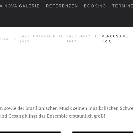
A NOVA GALERIE
REFERENZEN
BOOKING
TERMIN
JAZZ INSTRUMENTAL
JAZZ SMOOTH
PERCUSSIVE
UARTETT
TRIO
TRIO
TRIO
en sowie der brasilianischen Musik seinen musikalischen Schw
und Gesang klingt das Ensemble erstaunlich groß!