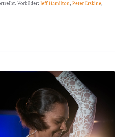
rtreibt. Vorbilder:
Jeff Hamilton
,
Peter Erskine
,