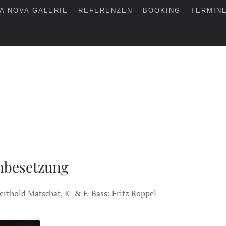
A NOVA GALERIE
REFERENZEN
BOOKING
TERMIN
mbesetzung
 Berthold Matschat, K- & E-Bass: Fritz Roppel