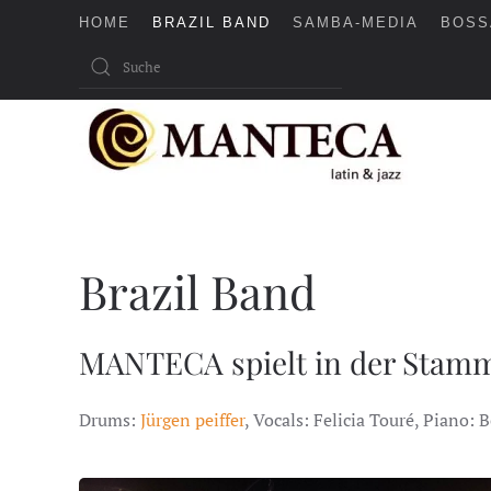
HOME
BRAZIL BAND
SAMBA-MEDIA
BOSS
Skip to main content
Brazil Band
MANTECA spielt in der Stam
Drums:
Jürgen peiffer
, Vocals: Felicia Touré, Piano: