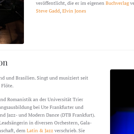
veröffentlicht, die er im eigenen
Buchverlag
ve
Steve Gadd
,
Elvin Jones
ion
d und Brasilien. Singt und musiziert seit
 Flöte.
nd Romanistik an der Universität Trier
angsausbildung bei Ute Frankfurter und
und Jazz- und Modern Dance (DTB Frankfurt).
s Leadsängerin in diversen Orchestern, Gala-
enschaft, dem
Latin & Jazz
verschrieb. Sie