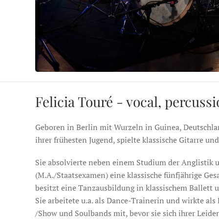
Felicia Touré - vocal, percuss
Geboren in Berlin mit Wurzeln in Guinea, Deutschlan
ihrer frühesten Jugend, spielte klassische Gitarre und
Sie absolvierte neben einem Studium der Anglistik u
(M.A./Staatsexamen) eine klassische fünfjährige Ges
besitzt eine Tanzausbildung in klassischem Ballett 
Sie arbeitete u.a. als Dance-Trainerin und wirkte al
/Show und Soulbands mit, bevor sie sich ihrer Leid