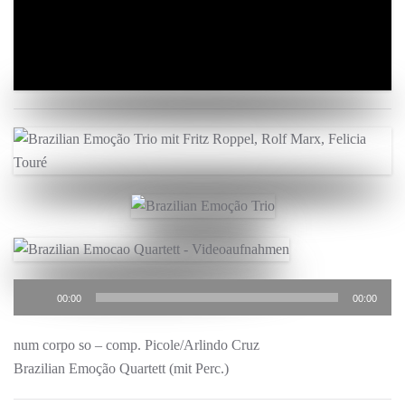
Audio-
00:00
00:00
Player
num corpo so – comp. Picole/Arlindo Cruz
Brazilian Emoção Quartett (mit Perc.)